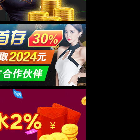
首页
加入我们
员工活动