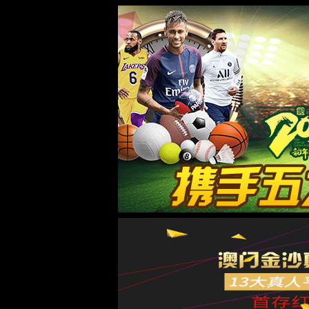
永利23411集团