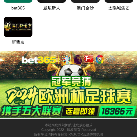
永利23411集团 问鼎“诚信榜” 捧回“诚
信鼎”
发布时间：2022-06-28
2009年12月28日，备受关注的深圳第四届“中小企业诚信
榜”在华侨城洲际 大酒店隆重揭晓，凭借良好的诚信度和社
会信誉，永利23411集团“金榜题名”，董事长刘国民先生为
永利23411集团捧回了“诚信鼎”，同时获得此项殊荣的还有
其它企业，深圳特 区报A9版(Dec. 29.09)对此事进行了整版
报道！