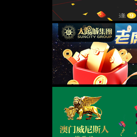
企业概述
企业文化
服务网络
企
疫情爆发以来，全球经济环境的不稳定性、不确定
势下，世界印刷工业又将面临怎样的 ...