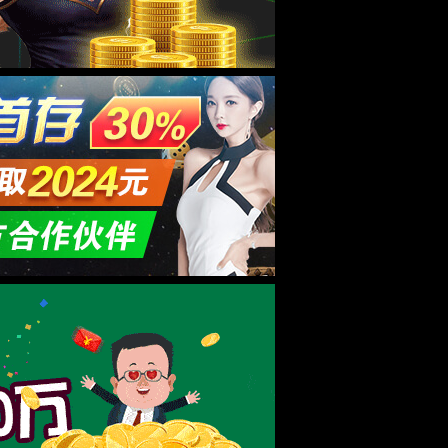
利23411集团
新闻中心
目前国际印刷行业的现...
势
进入深度调整期，整体复苏艰难曲折。在当前经济形